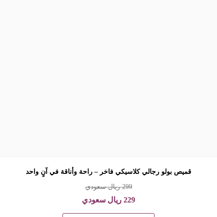
قميص بولو رجالي كلاسيكي فاخر – راحة وأناقة في آنٍ واحد
299
ريال سعودي
229
ريال سعودي